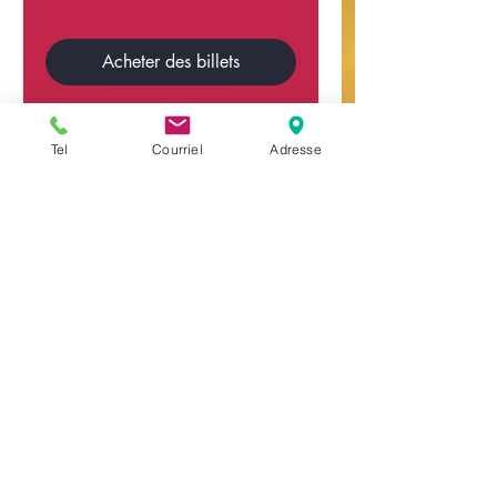
Acheter des billets
Tel
Courriel
Adresse
Heures d'ouverture
Sur réservation en ligne ou par
téléphone
Nos coordonnés
450-394-0909
📍562C, rue Champlain
Joliette (Québec) J6E 2S3
AmusementRG@gmail.com