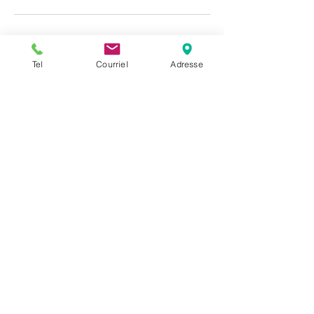
Coordonnées
Tel
Courriel
Adresse
562c Rue Champlain, Joliette, QC, Canada
450-394-0909
amusementrg@gmail.com
Heures d'ouverture
Sur réservation en ligne ou par
téléphone